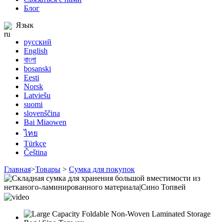
Блог
Язык
русский
English
বাংলা
bosanski
Eesti
Norsk
Latviešu
suomi
slovenščina
Bai Miaowen
ไทย
Türkçe
Čeština
Главная
>
Товары
>
Сумка для покупок